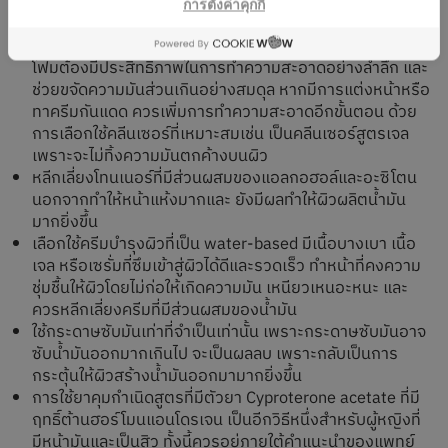
เย็น ไม่ควรล้างหน้าบ่อยเกินไปเพราะจะทำให้ผิวเร่งผลิตน้ำมัน
การตั้งค่าคุกกี้
เพิ่มมากขึ้น ควรเลือกใช้โฟมล้างหน้าที่อ่อนโยนปราศจากสาร
กระตุ้นการเกิดสิว เช่น น้ำหอม, เม็ดบีดส์สครับผิว เป็นต้น
โฟมต้องมีประสิทธิภาพในการทำความสะอาดอย่างล้ำลึก และ
ช่วยขจัดความมันส่วนเกินอย่างสมดุล หากมีการแต่งหน้าหรือ
ทาครีมกันแดด ควรเพิ่มการทำความสะอาดอีกขั้นตอน ด้วย
การเลือกใช้คลีนเซอร์ที่เหมาะสมเช่น เป็นคลีนเซอร์สูตรเจล
เพราะจะไม่ทิ้งความมันตกค้างบนผิว
หลีกเลี่ยงโทนเนอร์ที่มีส่วนผสมของแอลกอฮอล์และอะซิโตน
นอกจากทำให้หน้าแห้งมากและ ยังมีผลทำให้ผิวผลิตน้ำมัน
มากยิ่งขึ้น
เลือกใช้ครีมบำรุงผิวที่เป็น water-based มีเนื้อบางเบา เนื้อ
เจล หรือเซรั่มที่ซึมเข้าสู่ผิวได้ดีและรวดเร็ว ทำหน้าที่คงความ
ชุ่มชื้นให้ผิวโดยไม่ก่อให้เกิดความมัน เหนียวเหนอะหนะ และ
ควรหลีกเลี่ยงครีมที่มีส่วนผสมของน้ำมัน
ใช้กระดาษซับมันเท่าที่จำเป็นเท่านั้น เพราะกระดาษซับมันอาจ
ซับน้ำมันออกมากเกินไป จะเป็นผลลบ เพราะกลับเป็นการ
กระตุ้นให้ผิวสร้างน้ำมันออกมามากยิ่งขึ้น
การใช้ยาคุมกำเนิดสูตรที่มีตัวยา Cyproterone acetate ที่มี
ฤทธิ์ต้านฮอร์โมนแอนโดรเจน เป็นอีกวิธีหนึ่งสำหรับผู้หญิงที่
มีหน้ามันและเป็นสิว ทั้งนี้ควรอยู่ภายใต้คำแนะนำของแพทย์