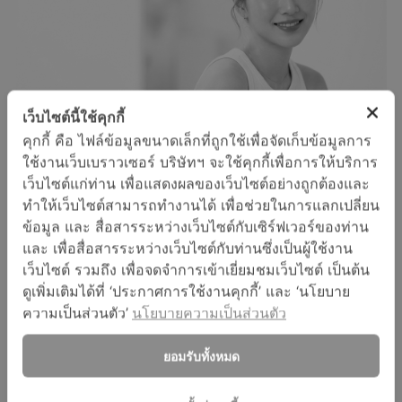
เว็บไซต์นี้ใช้คุกกี้
คุกกี้ คือ ไฟล์ข้อมูลขนาดเล็กที่ถูกใช้เพื่อจัดเก็บข้อมูลการ
ใช้งานเว็บเบราวเซอร์ บริษัทฯ จะใช้คุกกี้เพื่อการให้บริการ
เว็บไซต์แก่ท่าน เพื่อแสดงผลของเว็บไซต์อย่างถูกต้องและ
หลีกเลี่ยงอาหารที่มีน้ำตาลเป็นส่วนประกอบในปริมาณมาก
เนื่องจากน้ำตาลมีผลต่อต่อมไขมันบนผิวหนัง และการทำงาน
ทำให้เว็บไซต์สามารถทำงานได้ เพื่อช่วยในการแลกเปลี่ยน
ของฮอร์โมนแอนโดรเจน
ข้อมูล และ สื่อสารระหว่างเว็บไซต์กับเซิร์ฟเวอร์ของท่าน
ดื่มน้ำสะอาดให้มากๆ โดยการจิบทีละน้อยแต่บ่อยครั้งทำให้ผิว
และ เพื่อสื่อสารระหว่างเว็บไซต์กับท่านซึ่งเป็นผู้ใช้งาน
มีความชุ่มชื้น และขับของเสียจากร่างกายได้ดียิ่งขึ้น
เว็บไซต์ รวมถึง เพื่อจดจำการเข้าเยี่ยมชมเว็บไซต์ เป็นต้น
หลีกเลี่ยงแสงแดด ความร้อนทำให้น้ำในผิวของเราระเหยออก
ดูเพิ่มเติมได้ที่ ‘ประกาศการใช้งานคุกกี้’ และ ‘นโยบาย
ไปได้เร็ว ขาดความสมดุล กระตุ้นให้ต่อมไขมันผลิตน้ำมันออก
ความเป็นส่วนตัว’
นโยบายความเป็นส่วนตัว
มามากขึ้น และควรใช้ครีมกันแดดร่วมด้วยโดยเลือกใช้ครีม
กันแดดสูตรบางเบา และปราศจากสารก่อการระคายเคืองที่
ยอมรับทั้งหมด
อาจกระตุ้นการเกิดสิว เช่น น้ำหอม
ล้างทำความสะอาดผิวหน้าด้วยโฟมล้างหน้า วันละ 2 ครั้งเช้า-